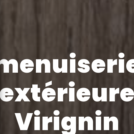
menuiseri
extérieur
Virignin